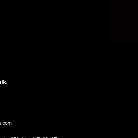
lk.
s.com