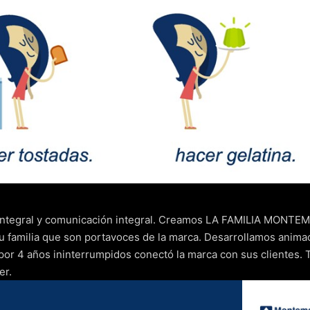
integral y comunicación integral. Creamos LA FAMILIA MONTEMA
 familia que son portavoces de la marca. Desarrollamos anim
or 4 años ininterrumpidos conectó la marca con sus clientes. 
ner.