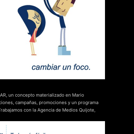
R, un concepto materializado en Mario
aciones, campañas, promociones y un programa
Trabajamos con la Agencia de Medios Quijote,